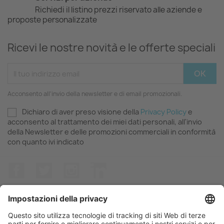
Richiedi il listino prezzi riservato alle aziende e
proposte personalizzate
Ricevi le nostre novità e le offerte speciali
Acconsento all'invio della newsletter e di email promozionali.
Dichiaro di aver preso visione della
Privacy Policy
e
acconsento al trattamento dei miei dati personali, all'invio
della Newsletter e delle promozioni commerciali in conformità
con quanto ivi indicato
Facebook
Twitter
Instagram
LinkedIn