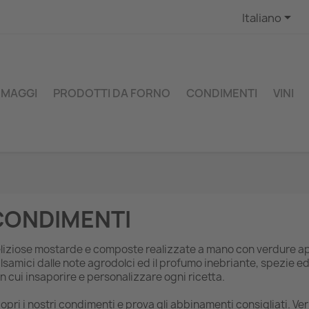

Italiano
RMAGGI
PRODOTTI DA FORNO
CONDIMENTI
VINI
CONDIMENTI
liziose mostarde e composte realizzate a mano con verdure ap
lsamici dalle note agrodolci ed il profumo inebriante, spezie ed 
n cui insaporire e personalizzare ogni ricetta.
opri i nostri condimenti e prova gli abbinamenti consigliati. Ver