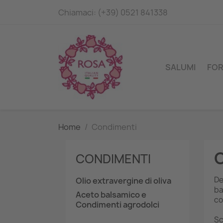
Chiamaci:
(+39) 0521 841338
SALUMI
FO
Home
Condimenti
CONDIMENTI
De
Olio extravergine di oliva
ba
Aceto balsamico e
co
Condimenti agrodolci
Sc