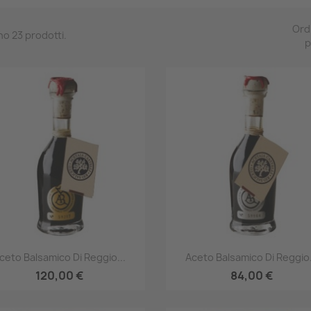
Ord
no 23 prodotti.
p
Anteprima
Anteprima


ceto Balsamico Di Reggio...
Aceto Balsamico Di Reggio.
120,00 €
84,00 €