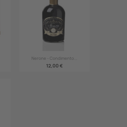
Anteprima

Nerone - Condimento...
12,00 €