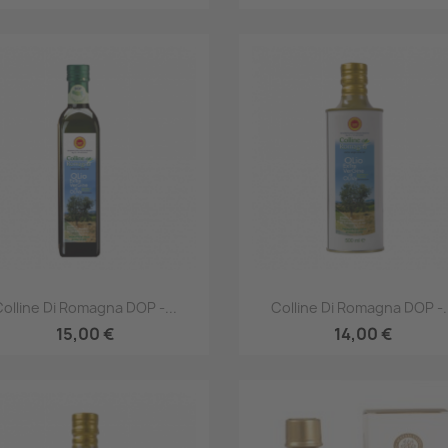
Anteprima
Anteprima


Colline Di Romagna DOP -...
Colline Di Romagna DOP -..
15,00 €
14,00 €