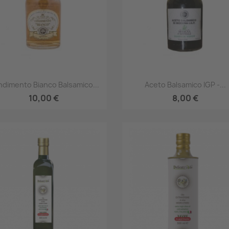
Anteprima
Anteprima


dimento Bianco Balsamico...
Aceto Balsamico IGP -...
10,00 €
8,00 €