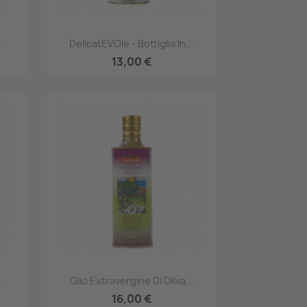
Anteprima

.
DelicatEVOle - Bottiglia In...
13,00 €
Anteprima

.
Olio Extravergine Di Oliva...
16,00 €