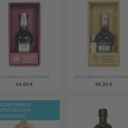
Anteprima
Anteprima


eto Balsamico Di Modena...
Aceto Balsamico Di Modena
49,60 €
99,20 €
 DISPONIBILE,
TATTACI PER
ORMAZIONI