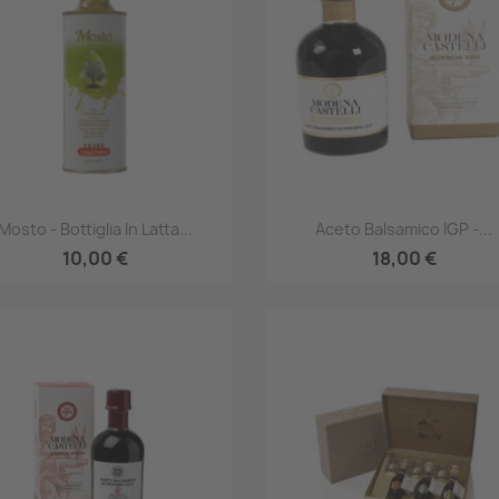
Anteprima
Anteprima


Mosto - Bottiglia In Latta...
Aceto Balsamico IGP -...
10,00 €
18,00 €