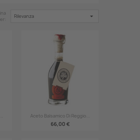
ina

Rilevanza
er:
Anteprima

..
Aceto Balsamico Di Reggio...
66,00 €