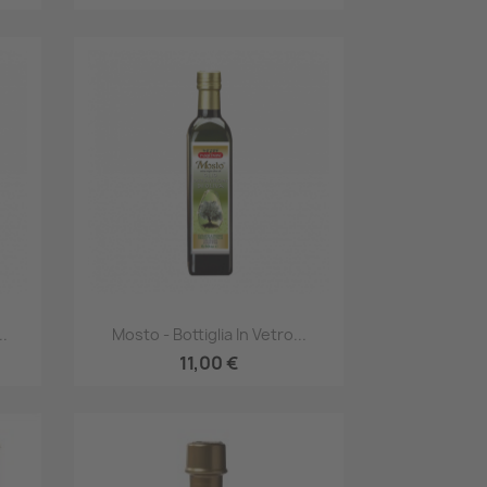
Anteprima

.
Mosto - Bottiglia In Vetro...
11,00 €