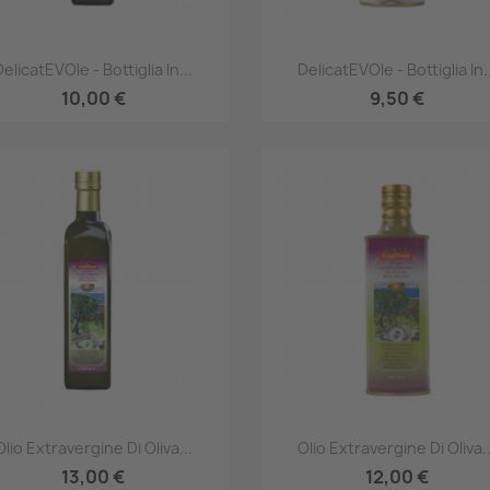
Anteprima
Anteprima


DelicatEVOle - Bottiglia In...
DelicatEVOle - Bottiglia In..
10,00 €
9,50 €
Anteprima
Anteprima


Olio Extravergine Di Oliva...
Olio Extravergine Di Oliva..
13,00 €
12,00 €