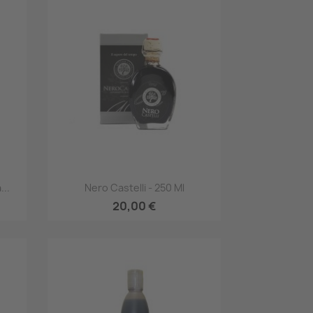
Anteprima

...
Nero Castelli - 250 Ml
20,00 €