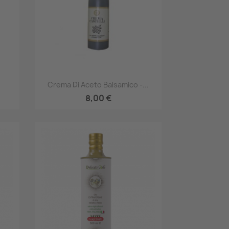
Anteprima

Crema Di Aceto Balsamico -...
8,00 €