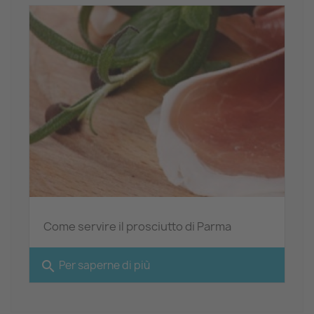
Come servire il prosciutto di Parma
search
Per saperne di più