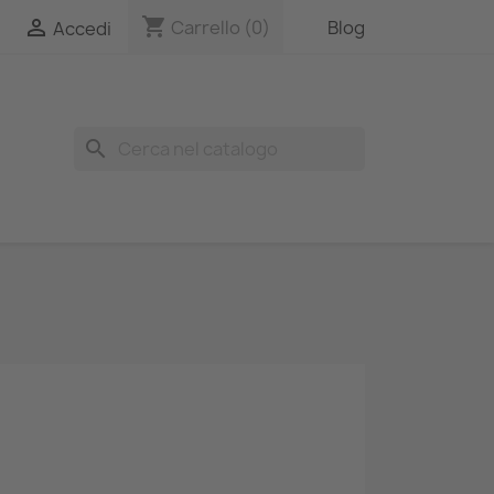
shopping_cart

Carrello
(0)
Blog
Accedi
search