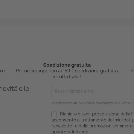
Spedizione gratuita
i e
Per ordini superiori ai 150 € spedizione gratuita
R
in tutta Italia!
novità e le
Acconsento all'invio della newsletter e di email
Dichiaro di aver preso visione della
P
acconsento al trattamento dei miei dati pe
Newsletter e delle promozioni commercia
quanto ivi indicato