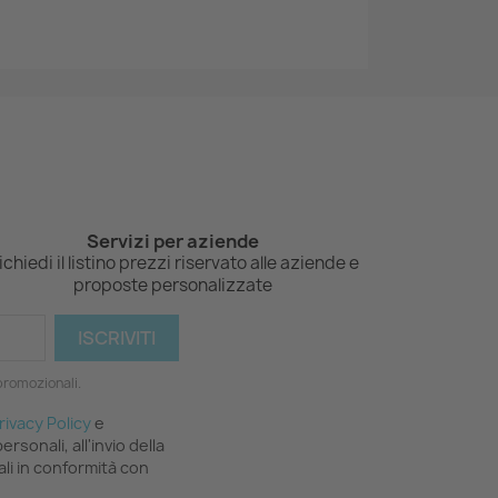
Servizi per aziende
ichiedi il listino prezzi riservato alle aziende e
proposte personalizzate
 promozionali.
rivacy Policy
e
rsonali, all'invio della
li in conformità con