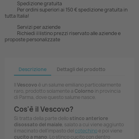
Spedizione gratuita
Per ordini superiori ai 150 € spedizione gratuita in
tutta Italia!
Servizi per aziende
Richiedi il listino prezzi riservato alle aziende e
proposte personalizzate
Descrizione
Dettagli del prodotto
Il
Vescovo
è un salume emiliano particolarmente
raro, prodotto solamente a
Colorno
in provincia
di Parma, dove questo salume nasce.
Cos'è il Vescovo?
Si tratta della parte dello
stinco anteriore
disossato del maiale
, salato a cui viene aggiunto
il macinato dell’impasto del
cotechino
e poi viene
cucito a mano
. Lo stinco cucito con dentro