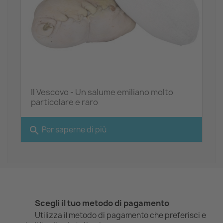
Il Vescovo - Un salume emiliano molto
particolare e raro
search
Per saperne di più
Scegli il tuo metodo di pagamento
Utilizza il metodo di pagamento che preferisci e