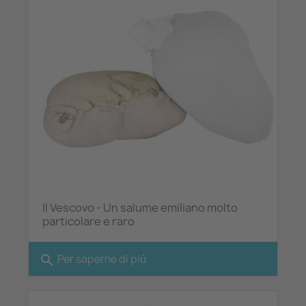
Il Vescovo - Un salume emiliano molto
particolare e raro
search
Per saperne di più