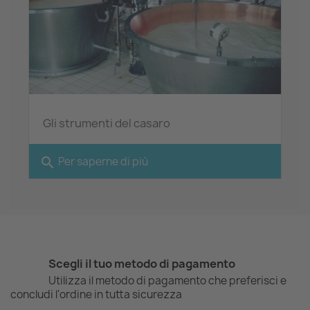
Gli strumenti del casaro
search
Per saperne di più
Scegli il tuo metodo di pagamento
Utilizza il metodo di pagamento che preferisci e
concludi l'ordine in tutta sicurezza