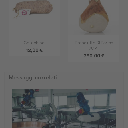
Anteprima
Anteprima


Cotechino
Prosciutto Di Parma
DOP...
12,00 €
290,00 €
Messaggi correlati