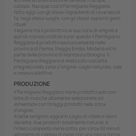
attraverso la lavorazione del latte in ampie
caldaie. Nacque così il Parmigiano Reggiano,
fatto oggi con gli stessi ingredienti di nove secoli
fa, negli stessi luoghi, con gli stessi sapienti gesti
rituali.
Il legame tra il prodotto e la sua zona di origine è
quindi imprescindibile e per questo il Parmigiano
Reggiano è prodotto esclusivamente nelle
province di Parma, Reggio Emilia, Modena ed in
parte delle province di Mantova e Bologna. Il
Parmigiano Reggiano è realizzato con latte
pregiato della zona d’origine, caglio naturale, sale
e nessun additivo.
PRODUZIONE
Il Parmigiano Reggiano viene prodotto solo con
latte di mucche altamente selezionate ed
alimentate con foraggi prodotti nella zona
d’origine.
Al latte vengono aggiunti caglio di vitello e siero
del latte, due prodotti totalmente naturali, e
l’intero composto viene cotto, per circa 50 minuti,
all’interno di caldaie di rame con una tipica forma