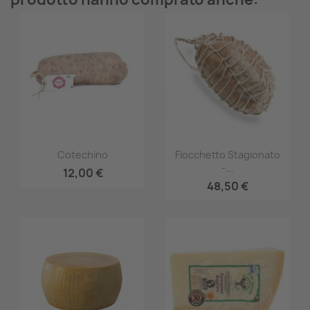
Anteprima
Anteprima


Cotechino
Fiocchetto Stagionato
-...
12,00 €
48,50 €