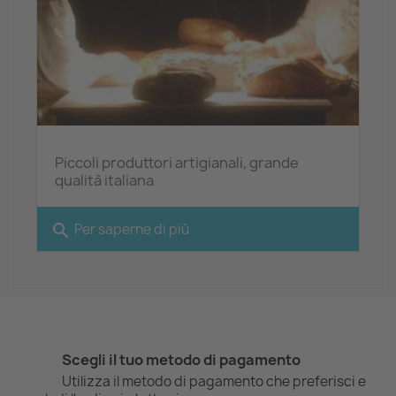
Piccoli produttori artigianali, grande
qualità italiana
search
Per saperne di più
Scegli il tuo metodo di pagamento
Utilizza il metodo di pagamento che preferisci e