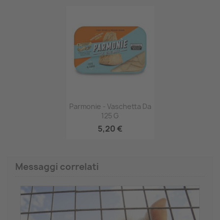
Anteprima

Parmonie - Vaschetta Da
125 G
5,20 €
Messaggi correlati