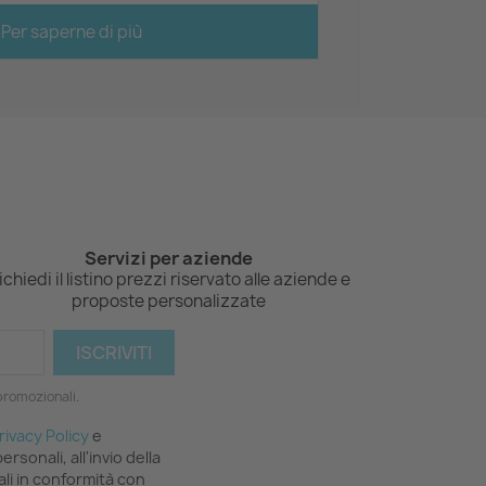
Per saperne di più
Servizi per aziende
ichiedi il listino prezzi riservato alle aziende e
proposte personalizzate
 promozionali.
rivacy Policy
e
rsonali, all'invio della
li in conformità con