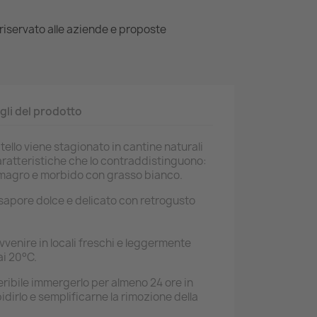
i riservato alle aziende e proposte
gli del prodotto
tello viene stagionato in cantine naturali
aratteristiche che lo contraddistinguono:
, magro e morbido con grasso bianco.
l sapore dolce e delicato con retrogusto
venire in locali freschi e leggermente
ai 20°C.
feribile immergerlo per almeno 24 ore in
dirlo e semplificarne la rimozione della