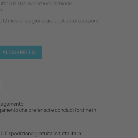
utto e la sua lavorazione richiede
a.
 12 mesi di stagionatura post autorizzazione
I AL CARRELLO
i pagamento
gamento che preferisci e concludi l'ordine in
50 € spedizione gratuita in tutta Italia!