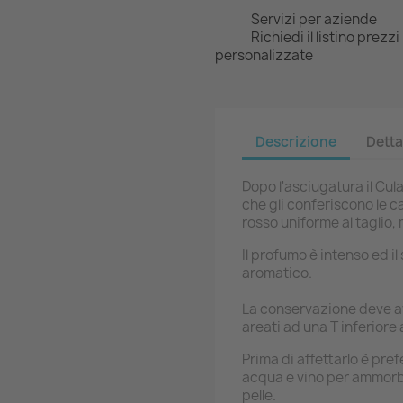
Servizi per aziende
Richiedi il listino prezz
personalizzate
Descrizione
Detta
Dopo l'asciugatura il Cula
che gli conferiscono le c
rosso uniforme al taglio
Il profumo è intenso ed i
aromatico.
La conservazione deve av
areati ad una T inferiore 
Prima di affettarlo è pre
acqua e vino per ammorbi
pelle.