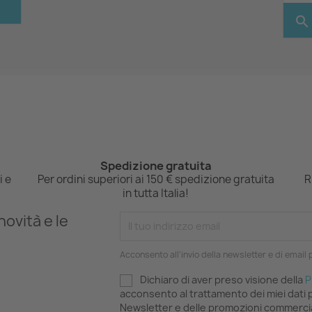
search
Spedizione gratuita
i e
Per ordini superiori ai 150 € spedizione gratuita
R
in tutta Italia!
novità e le
Acconsento all'invio della newsletter e di email
Dichiaro di aver preso visione della
P
acconsento al trattamento dei miei dati pe
Newsletter e delle promozioni commercia