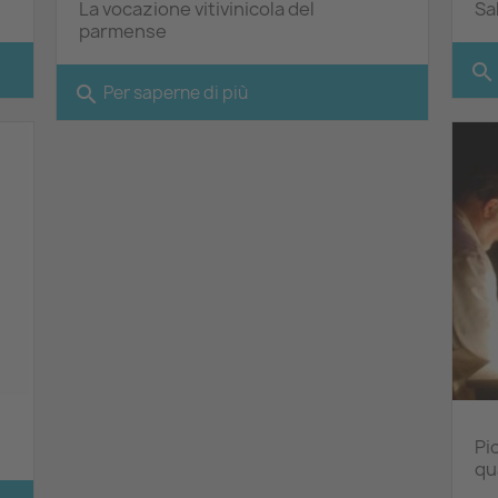
La vocazione vitivinicola del
Sa
parmense
search
search
Per saperne di più
Pi
qua