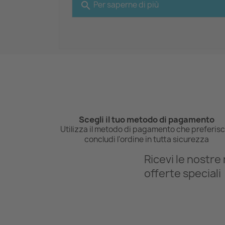
search
Per saperne di più
Scegli il tuo metodo di pagamento
Utilizza il metodo di pagamento che preferisc
concludi l'ordine in tutta sicurezza
Ricevi le nostre 
offerte speciali