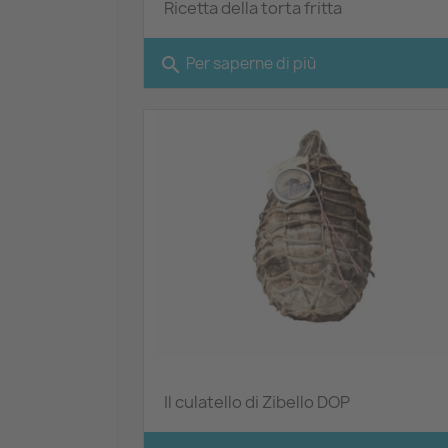
Ricetta della torta fritta
search
Per saperne di più
Il culatello di Zibello DOP