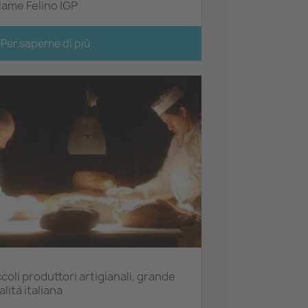
lame Felino IGP
Per saperne di più
ccoli produttori artigianali, grande
lità italiana