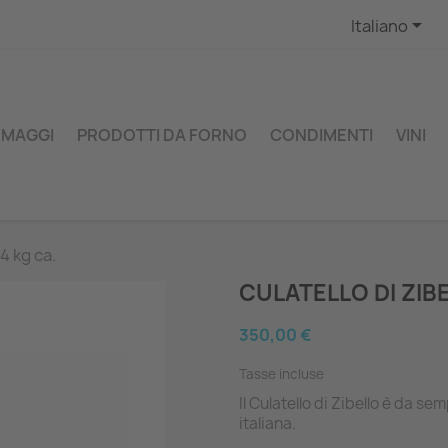

Italiano
RMAGGI
PRODOTTI DA FORNO
CONDIMENTI
VINI
4 kg ca.
CULATELLO DI ZIBE
350,00 €
Tasse incluse
Il Culatello di Zibello è da se
italiana.