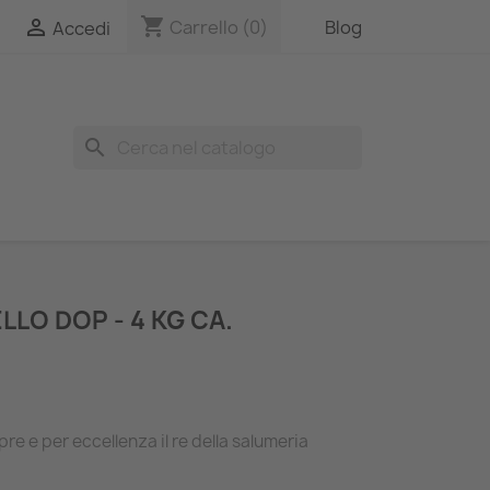
shopping_cart

Carrello
(0)
Blog
Accedi
search
LLO DOP - 4 KG CA.
mpre e per eccellenza il re della salumeria