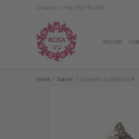
Chiamaci:
(+39) 0521 841338
SALUMI
FO
Home
Salumi
Culatello di Zibello DOP - 